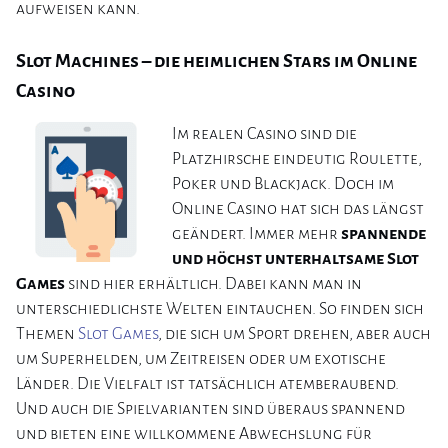
aufweisen kann.
Slot Machines – die heimlichen Stars im Online
Casino
Im realen Casino sind die
Platzhirsche eindeutig Roulette,
Poker und Blackjack. Doch im
Online Casino hat sich das längst
geändert. Immer mehr
spannende
und höchst unterhaltsame Slot
Games
sind hier erhältlich. Dabei kann man in
unterschiedlichste Welten eintauchen. So finden sich
Themen
Slot Games
, die sich um Sport drehen, aber auch
um Superhelden, um Zeitreisen oder um exotische
Länder. Die Vielfalt ist tatsächlich atemberaubend.
Und auch die Spielvarianten sind überaus spannend
und bieten eine willkommene Abwechslung für