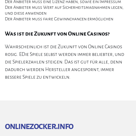
Der Anbieter muss eine Lizenz haben, sowie ein Impressum
Der Anbieter muss Wert auf Sicherheitsmaßnahmen legen,
und diese anwenden
Der Anbieter muss faire Gewinnchancen ermöglichen
Was ist die Zukunft von Online Casinos?
Wahrscheinlich ist die Zukunft von Online Casinos
rosig. EDie Spiele selbst werden immer beliebter, und
die Spielerzahlen steigen. Das ist gut für alle, denn
dadurch werden Hersteller angespornt, immer
bessere Spiele zu entwickeln.
onlinezocker.info